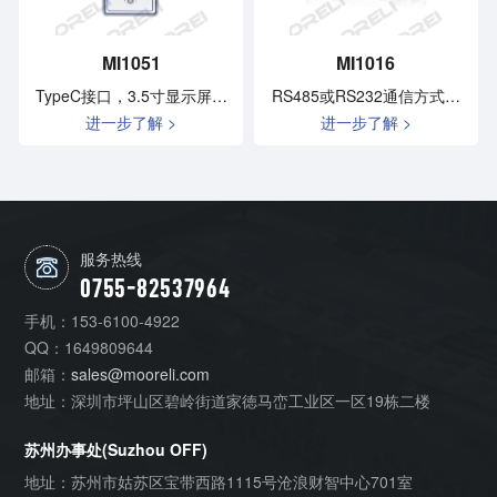
MI1051
MI1016
TypeC接口，3.5寸显示屏，
RS485或RS232通信方式，
进一步了解 >
进一步了解 >
曲线显示，电容式触摸屏控
可选模拟量
制，可切换多种单位，清楚
式按键自动清零
服务热线
0755-82537964
手机：
153-6100-4922
QQ：
1649809644
邮箱：
sales@mooreli.com
地址：
深圳市坪山区碧岭街道家徳马峦工业区一区19栋二楼
苏州办事处(Suzhou OFF)
地址：
苏州市姑苏区宝带西路1115号沧浪财智中心701室