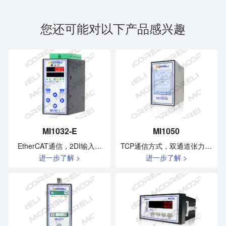
您还可能对以下产品感兴趣
MI1032-E
MI1050
EtherCAT通信，2DI输入和
TCP通信方式，双通道张力仪
进一步了解 >
进一步了解 >
5DO晶体管输出
表，2.4寸显示屏，导轨安
装，2DI输入和2D0晶体管输
出，二路输出 合力显示，模
拟量输出