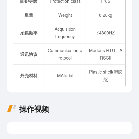
防护等级
Protection class
IP65
重量
Weight
0.28kg
Acquisition
采集频率
≤4800HZ
frequency
Communication p
Modbus RTU、A
通讯协议
rotocol
RSCII
Plastic shell(塑胶
外壳材料
MAterial
壳)
操作视频