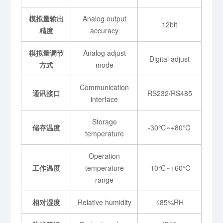
模拟量输出
Analog output
12bit
精度
accuracy
模拟量调节
Analog adjust
Digital adjust
方式
mode
Communication
通讯接口
RS232/RS485
interface
Storage
储存温度
-30℃~+80℃
temperature
Operation
工作温度
temperature
-10℃~+60℃
range
相对湿度
Relative humidity
≤85%RH