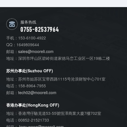
力强
服务热线
0755-82537964
手机：
153-6100-4922
QQ：
1649809644
邮箱：
sales@mooreli.com
地址：
深圳市坪山区碧岭街道家徳马峦工业区一区19栋二楼
苏州办事处(Suzhou OFF)
地址：
苏州市姑苏区宝带西路1115号沧浪财智中心701室
电话：
158-8964-7955
邮箱：
tech02@mooreli.com
香港办事处(HongKong OFF)
地址：
香港灣仔駱克道53-55號恆澤商業大廈7樓702室
电话：
00852-21521733
邮箱：
Jerry.wang@mooreli.com